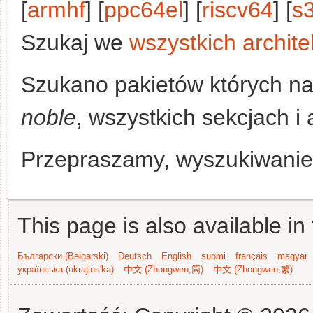
[
armhf
] [
ppc64el
] [
riscv64
] [
s
Szukaj we
wszystkich archite
Szukano pakietów których n
noble
, wszystkich sekcjach i 
Przepraszamy, wyszukiwanie n
This page is also available in
Български (Bəlgarski)
Deutsch
English
suomi
français
magyar
українська (ukrajins'ka)
中文 (Zhongwen,简)
中文 (Zhongwen,繁)