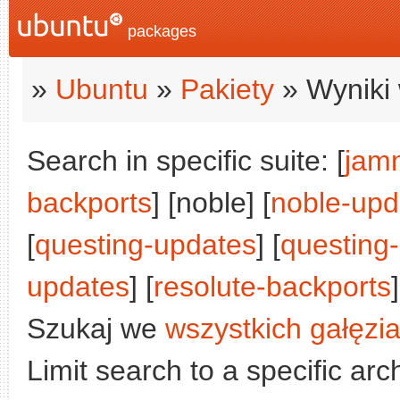
packages
»
Ubuntu
»
Pakiety
» Wyniki 
Search in specific suite: [
jam
backports
] [noble] [
noble-upd
[
questing-updates
] [
questing
updates
] [
resolute-backports
]
Szukaj we
wszystkich gałęzi
Limit search to a specific arch