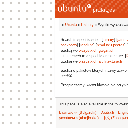
packages
»
Ubuntu
»
Pakiety
» Wyniki wyszukiwa
Search in specific suite: [
jammy
] [
jammy
backports
] [
resolute
] [
resolute-updates
] [
Szukaj we
wszystkich gałęziach
Limit search to a specific architecture: [
i
Szukaj we
wszystkich architekturach
Szukano pakietów których nazwy zawie
amd64
.
Przepraszamy, wyszukiwanie nie przynios
This page is also available in the followi
Български (Bəlgarski)
Deutsch
Engli
українська (ukrajins'ka)
中文 (Zhongwe