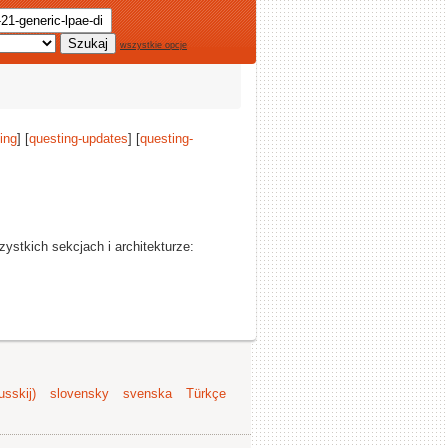
wszystkie opcje
ing
] [
questing-updates
] [
questing-
zystkich sekcjach i architekturze:
sskij)
slovensky
svenska
Türkçe