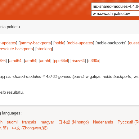
nia pakietu
-updates
] [
jammy-backports
] [
noble
] [
noble-updates
] [noble-backports] [
quest
resolute-backports
] [
stonking
]
386
] [
amd64
] [
arm64
] [
armhf
] [
ppc64el
] [
riscv64
] [
s390x
]
rają
nic-shared-modules-4.4.0-21-generic-lpae-di
w gałęzi:
noble-backports
, ws
ło rezultatu.
ng languages:
sh
suomi
français
magyar
日本語 (Nihongo)
Nederlands
Русский (Ru
n,简)
中文 (Zhongwen,繁)