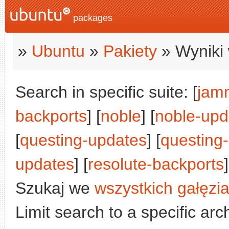
packages
»
Ubuntu
»
Pakiety
» Wyniki 
Search in specific suite: [
jam
backports
] [
noble
] [
noble-upd
[
questing-updates
] [
questing
updates
] [
resolute-backports
]
Szukaj we
wszystkich gałęzi
Limit search to a specific arch