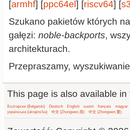
[
armhf
] [
ppc64el
] [
riscv64
] [
s
Szukano pakietów których n
gałęzi:
noble-backports
, wszy
architekturach.
Przepraszamy, wyszukiwanie n
This page is also available in
Български (Bəlgarski)
Deutsch
English
suomi
français
magyar
українська (ukrajins'ka)
中文 (Zhongwen,简)
中文 (Zhongwen,繁)