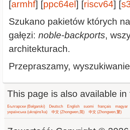
[
armhf
] [
ppc64el
] [
riscv64
] [
s
Szukano pakietów których n
gałęzi:
noble-backports
, wszy
architekturach.
Przepraszamy, wyszukiwanie n
This page is also available in
Български (Bəlgarski)
Deutsch
English
suomi
français
magyar
українська (ukrajins'ka)
中文 (Zhongwen,简)
中文 (Zhongwen,繁)