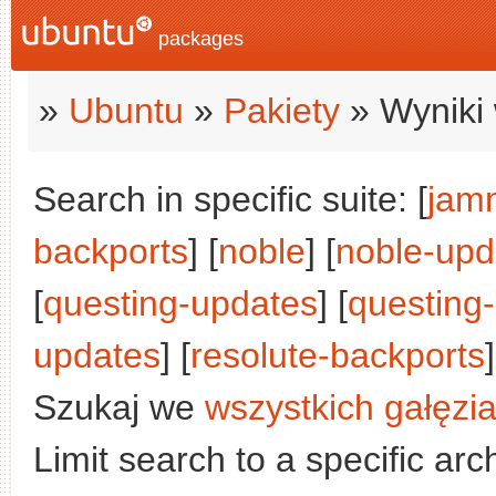
packages
»
Ubuntu
»
Pakiety
» Wyniki 
Search in specific suite: [
jam
backports
] [
noble
] [
noble-upd
[
questing-updates
] [
questing
updates
] [
resolute-backports
]
Szukaj we
wszystkich gałęzi
Limit search to a specific arch