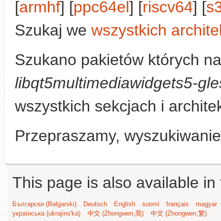
[
armhf
] [
ppc64el
] [
riscv64
] [
s
Szukaj we
wszystkich archite
Szukano pakietów których na
libqt5multimediawidgets5-gle
wszystkich sekcjach i archite
Przepraszamy, wyszukiwanie n
This page is also available in
Български (Bəlgarski)
Deutsch
English
suomi
français
magyar
українська (ukrajins'ka)
中文 (Zhongwen,简)
中文 (Zhongwen,繁)