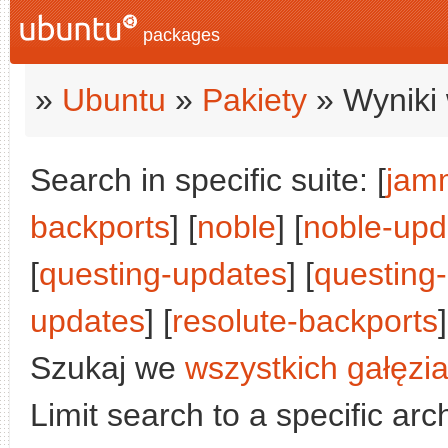
packages
»
Ubuntu
»
Pakiety
» Wyniki 
Search in specific suite: [
jam
backports
] [
noble
] [
noble-upd
[
questing-updates
] [
questing
updates
] [
resolute-backports
]
Szukaj we
wszystkich gałęzi
Limit search to a specific arch