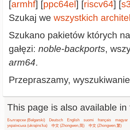
[
armhf
] [
ppc64el
] [
riscv64
] [
s
Szukaj we
wszystkich archite
Szukano pakietów których n
gałęzi:
noble-backports
, wszy
arm64
.
Przepraszamy, wyszukiwanie n
This page is also available in
Български (Bəlgarski)
Deutsch
English
suomi
français
magyar
українська (ukrajins'ka)
中文 (Zhongwen,简)
中文 (Zhongwen,繁)