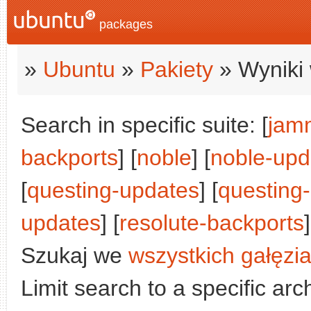
packages
»
Ubuntu
»
Pakiety
» Wyniki 
Search in specific suite: [
jam
backports
] [
noble
] [
noble-upd
[
questing-updates
] [
questing
updates
] [
resolute-backports
]
Szukaj we
wszystkich gałęzi
Limit search to a specific arch