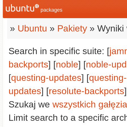
packages
»
Ubuntu
»
Pakiety
» Wyniki 
Search in specific suite: [
jam
backports
] [
noble
] [
noble-upd
[
questing-updates
] [
questing
updates
] [
resolute-backports
]
Szukaj we
wszystkich gałęzi
Limit search to a specific arch