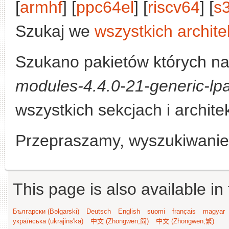
[
armhf
] [
ppc64el
] [
riscv64
] [
s
Szukaj we
wszystkich archite
Szukano pakietów których n
modules-4.4.0-21-generic-lpa
wszystkich sekcjach i archite
Przepraszamy, wyszukiwanie n
This page is also available in
Български (Bəlgarski)
Deutsch
English
suomi
français
magyar
українська (ukrajins'ka)
中文 (Zhongwen,简)
中文 (Zhongwen,繁)