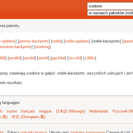
nia pakietu
-updates
] [
jammy-backports
] [
noble
] [
noble-updates
] [noble-backports] [
quest
resolute-backports
] [
stonking
]
386
] [
amd64
] [
arm64
] [
armhf
] [
ppc64el
] [
riscv64
] [
s390x
]
azwy zawierają
icedove
w gałęzi:
noble-backports
, wszystkich sekcjach i arc
ło rezultatu.
ng languages:
sh
suomi
français
magyar
日本語 (Nihongo)
Nederlands
Русский (Ru
n,简)
中文 (Zhongwen,繁)
td.
; Zobacz
warunki licencji
. Ubuntu jest
znakiem towarowym
Canonical Ltd.