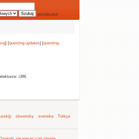
wszystkie opcje
ing
] [
questing-updates
] [
questing-
hitekturze:
i386
.
sskij)
slovensky
svenska
Türkçe
Dowiedz się więcej o tej stronie
.