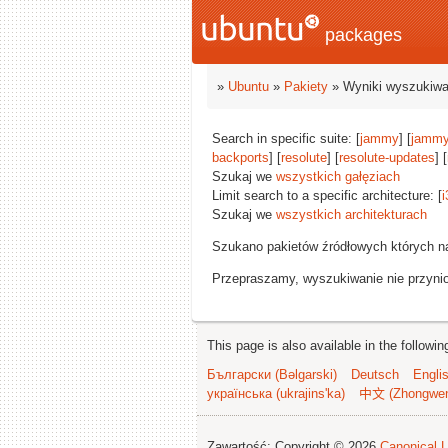
packages
»
Ubuntu
»
Pakiety
» Wyniki wyszukiwa
Search in specific suite: [
jammy
] [
jammy
backports
] [
resolute
] [
resolute-updates
] [
Szukaj we
wszystkich gałęziach
Limit search to a specific architecture: [
i
Szukaj we
wszystkich architekturach
Szukano pakietów źródłowych których n
Przepraszamy, wyszukiwanie nie przynios
This page is also available in the followi
Български (Bəlgarski)
Deutsch
Engli
українська (ukrajins'ka)
中文 (Zhongwe
Zawartość: Copyright © 2026
Canonical L