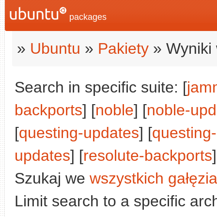
packages
»
Ubuntu
»
Pakiety
» Wyniki 
Search in specific suite: [
jam
backports
] [
noble
] [
noble-upd
[
questing-updates
] [
questing
updates
] [
resolute-backports
]
Szukaj we
wszystkich gałęzi
Limit search to a specific arch