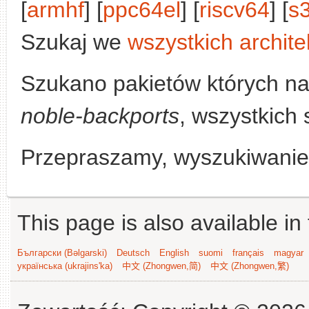
[
armhf
] [
ppc64el
] [
riscv64
] [
s
Szukaj we
wszystkich archite
Szukano pakietów których n
noble-backports
, wszystkich 
Przepraszamy, wyszukiwanie n
This page is also available in
Български (Bəlgarski)
Deutsch
English
suomi
français
magyar
українська (ukrajins'ka)
中文 (Zhongwen,简)
中文 (Zhongwen,繁)