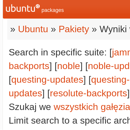
packages
»
Ubuntu
»
Pakiety
» Wyniki 
Search in specific suite: [
jam
backports
] [
noble
] [
noble-upd
[
questing-updates
] [
questing
updates
] [
resolute-backports
]
Szukaj we
wszystkich gałęzi
Limit search to a specific arch