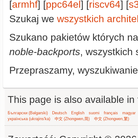
[
armhf
] [
ppc64el
] [
riscv64
] [
s
Szukaj we
wszystkich archite
Szukano pakietów których n
noble-backports
, wszystkich 
Przepraszamy, wyszukiwanie n
This page is also available in
Български (Bəlgarski)
Deutsch
English
suomi
français
magyar
українська (ukrajins'ka)
中文 (Zhongwen,简)
中文 (Zhongwen,繁)