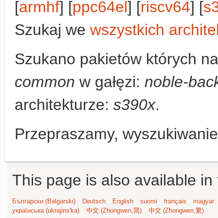
[
armhf
] [
ppc64el
] [
riscv64
] [
s
Szukaj we
wszystkich archite
Szukano pakietów których n
common
w gałęzi:
noble-bac
architekturze:
s390x
.
Przepraszamy, wyszukiwanie n
This page is also available in
Български (Bəlgarski)
Deutsch
English
suomi
français
magyar
українська (ukrajins'ka)
中文 (Zhongwen,简)
中文 (Zhongwen,繁)