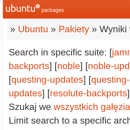
packages
»
Ubuntu
»
Pakiety
» Wyniki 
Search in specific suite: [
jam
backports
] [
noble
] [
noble-upd
[
questing-updates
] [
questing
updates
] [
resolute-backports
]
Szukaj we
wszystkich gałęzi
Limit search to a specific arch