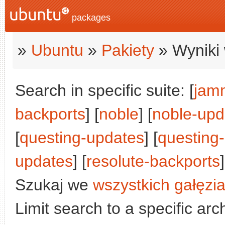
packages
»
Ubuntu
»
Pakiety
» Wyniki 
Search in specific suite: [
jam
backports
] [
noble
] [
noble-upd
[
questing-updates
] [
questing
updates
] [
resolute-backports
]
Szukaj we
wszystkich gałęzi
Limit search to a specific arch