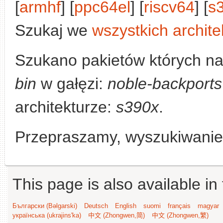
[
armhf
] [
ppc64el
] [
riscv64
] [
s
Szukaj we
wszystkich archite
Szukano pakietów których n
bin
w gałęzi:
noble-backports
architekturze:
s390x
.
Przepraszamy, wyszukiwanie n
This page is also available in
Български (Bəlgarski)
Deutsch
English
suomi
français
magyar
українська (ukrajins'ka)
中文 (Zhongwen,简)
中文 (Zhongwen,繁)