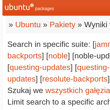
packages
»
Ubuntu
»
Pakiety
» Wyniki 
Search in specific suite: [
jam
backports
] [
noble
] [noble-upd
[
questing-updates
] [
questing
updates
] [
resolute-backports
]
Szukaj we
wszystkich gałęzi
Limit search to a specific arch