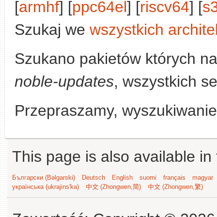
[
armhf
] [
ppc64el
] [
riscv64
] [
s
Szukaj we
wszystkich archite
Szukano pakietów których n
noble-updates
, wszystkich se
Przepraszamy, wyszukiwanie n
This page is also available in
Български (Bəlgarski)
Deutsch
English
suomi
français
magyar
українська (ukrajins'ka)
中文 (Zhongwen,简)
中文 (Zhongwen,繁)