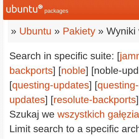
packages
»
Ubuntu
»
Pakiety
» Wyniki 
Search in specific suite: [
jam
backports
] [
noble
] [noble-upd
[
questing-updates
] [
questing
updates
] [
resolute-backports
]
Szukaj we
wszystkich gałęzi
Limit search to a specific arch