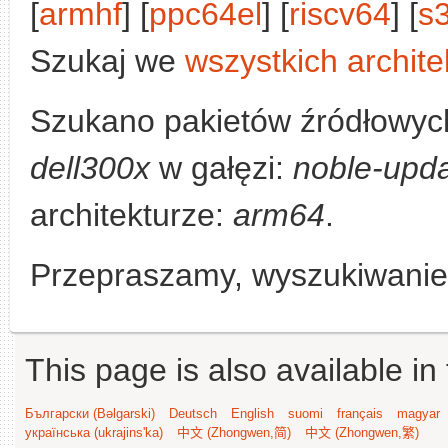
[
armhf
] [
ppc64el
] [
riscv64
] [
s
Szukaj we
wszystkich archite
Szukano pakietów źródłowyc
dell300x
w gałęzi:
noble-upd
architekturze:
arm64
.
Przepraszamy, wyszukiwanie n
This page is also available in
Български (Bəlgarski)
Deutsch
English
suomi
français
magyar
українська (ukrajins'ka)
中文 (Zhongwen,简)
中文 (Zhongwen,繁)