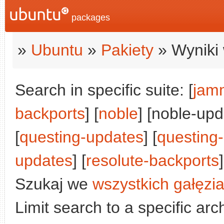
packages
»
Ubuntu
»
Pakiety
» Wyniki 
Search in specific suite: [
jam
backports
] [
noble
] [noble-upd
[
questing-updates
] [
questing
updates
] [
resolute-backports
]
Szukaj we
wszystkich gałęzi
Limit search to a specific arch