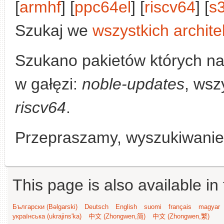
[
armhf
] [
ppc64el
] [
riscv64
] [
s
Szukaj we
wszystkich archite
Szukano pakietów których n
w gałęzi:
noble-updates
, wsz
riscv64
.
Przepraszamy, wyszukiwanie n
This page is also available in
Български (Bəlgarski)
Deutsch
English
suomi
français
magyar
українська (ukrajins'ka)
中文 (Zhongwen,简)
中文 (Zhongwen,繁)