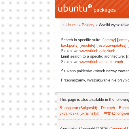
packages
»
Ubuntu
»
Pakiety
» Wyniki wyszukiwa
Search in specific suite: [
jammy
] [
jammy
backports
] [
resolute
] [
resolute-updates
] [
Szukaj we
wszystkich gałęziach
Limit search to a specific architecture: [
i
Szukaj we
wszystkich architekturach
Szukano pakietów których nazwy zawie
Przepraszamy, wyszukiwanie nie przynios
This page is also available in the followi
Български (Bəlgarski)
Deutsch
Engli
українська (ukrajins'ka)
中文 (Zhongwe
Zawartość: Copyright © 2026
Canonical L