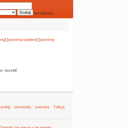
wszystkie opcje
ing
] [
questing-updates
] [
questing-
ze:
riscv64
.
sskij)
slovensky
svenska
Türkçe
Dowiedz się więcej o tej stronie
.