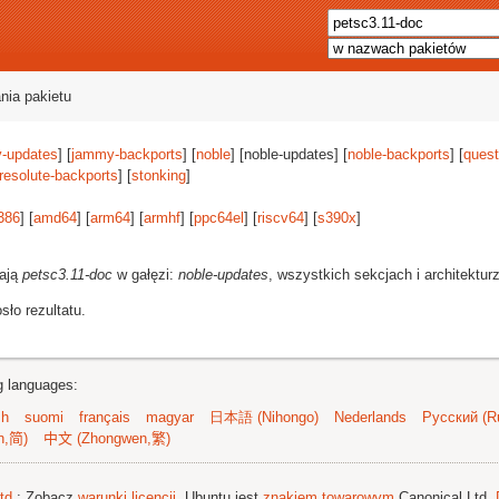
nia pakietu
-updates
] [
jammy-backports
] [
noble
] [noble-updates] [
noble-backports
] [
quest
resolute-backports
] [
stonking
]
386
] [
amd64
] [
arm64
] [
armhf
] [
ppc64el
] [
riscv64
] [
s390x
]
rają
petsc3.11-doc
w gałęzi:
noble-updates
, wszystkich sekcjach i architektur
ło rezultatu.
ng languages:
sh
suomi
français
magyar
日本語 (Nihongo)
Nederlands
Русский (Ru
n,简)
中文 (Zhongwen,繁)
td.
; Zobacz
warunki licencji
. Ubuntu jest
znakiem towarowym
Canonical Ltd.