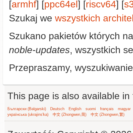
[
armhf
] [
ppc64el
] [
riscv64
] [
s
Szukaj we
wszystkich archite
Szukano pakietów których n
noble-updates
, wszystkich se
Przepraszamy, wyszukiwanie n
This page is also available in
Български (Bəlgarski)
Deutsch
English
suomi
français
magyar
українська (ukrajins'ka)
中文 (Zhongwen,简)
中文 (Zhongwen,繁)