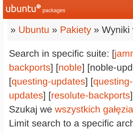
packages
»
Ubuntu
»
Pakiety
» Wyniki 
Search in specific suite: [
jam
backports
] [
noble
] [noble-upd
[
questing-updates
] [
questing
updates
] [
resolute-backports
]
Szukaj we
wszystkich gałęzi
Limit search to a specific arch