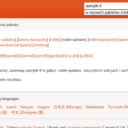
nia pakietu
-updates
] [
jammy-backports
] [
noble
] [noble-updates] [
noble-backports
] [
quest
resolute-backports
] [
stonking
]
386
] [
amd64
] [
arm64
] [
armhf
] [
ppc64el
] [
riscv64
] [
s390x
]
azwy zawierają
openjdk-9
w gałęzi:
noble-updates
, wszystkich sekcjach i arc
ło rezultatu.
ng languages:
sh
suomi
français
magyar
日本語 (Nihongo)
Nederlands
Русский (Ru
n,简)
中文 (Zhongwen,繁)
td.
; Zobacz
warunki licencji
. Ubuntu jest
znakiem towarowym
Canonical Ltd.