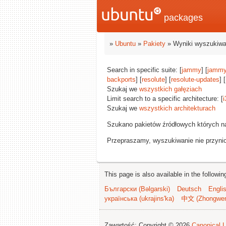
packages
»
Ubuntu
»
Pakiety
» Wyniki wyszukiwa
Search in specific suite: [
jammy
] [
jammy
backports
] [
resolute
] [
resolute-updates
] [
Szukaj we
wszystkich gałęziach
Limit search to a specific architecture: [
i
Szukaj we
wszystkich architekturach
Szukano pakietów źródłowych których n
Przepraszamy, wyszukiwanie nie przynios
This page is also available in the followi
Български (Bəlgarski)
Deutsch
Engli
українська (ukrajins'ka)
中文 (Zhongwe
Zawartość: Copyright © 2026
Canonical L