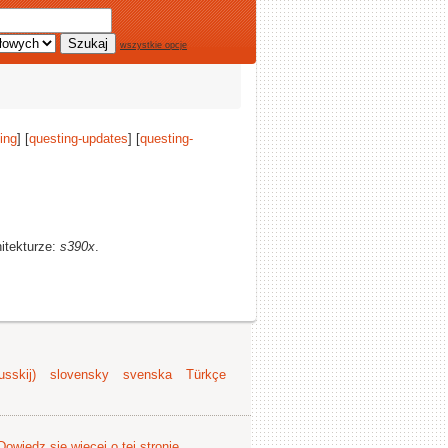
wszystkie opcje
ing
] [
questing-updates
] [
questing-
hitekturze:
s390x
.
sskij)
slovensky
svenska
Türkçe
Dowiedz się więcej o tej stronie
.