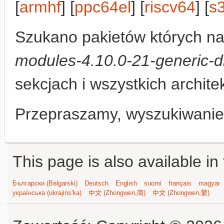
[
armhf
] [
ppc64el
] [
riscv64
] [
s
Szukano pakietów których n
modules-4.10.0-21-generic-d
sekcjach i wszystkich archite
Przepraszamy, wyszukiwanie n
This page is also available in
Български (Bəlgarski)
Deutsch
English
suomi
français
magyar
українська (ukrajins'ka)
中文 (Zhongwen,简)
中文 (Zhongwen,繁)