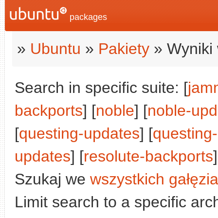
packages
»
Ubuntu
»
Pakiety
» Wyniki 
Search in specific suite: [
jam
backports
] [
noble
] [
noble-upd
[
questing-updates
] [
questing
updates
] [
resolute-backports
]
Szukaj we
wszystkich gałęzi
Limit search to a specific arch