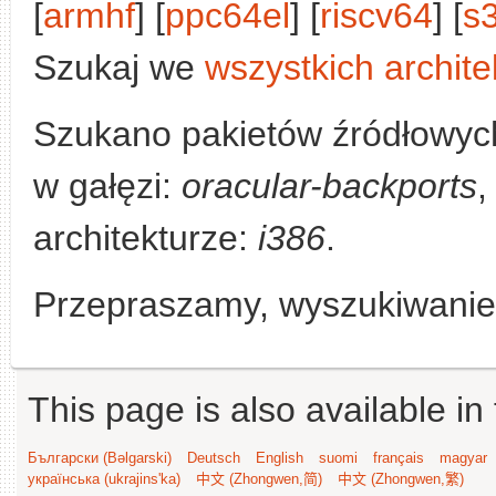
[
armhf
] [
ppc64el
] [
riscv64
] [
s
Szukaj we
wszystkich archite
Szukano pakietów źródłowyc
w gałęzi:
oracular-backports
,
architekturze:
i386
.
Przepraszamy, wyszukiwanie n
This page is also available in
Български (Bəlgarski)
Deutsch
English
suomi
français
magyar
українська (ukrajins'ka)
中文 (Zhongwen,简)
中文 (Zhongwen,繁)