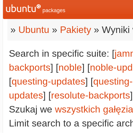
packages
»
Ubuntu
»
Pakiety
» Wyniki 
Search in specific suite: [
jam
backports
] [
noble
] [
noble-upd
[
questing-updates
] [
questing
updates
] [
resolute-backports
]
Szukaj we
wszystkich gałęzi
Limit search to a specific arch