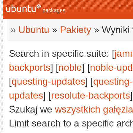
packages
»
Ubuntu
»
Pakiety
» Wyniki 
Search in specific suite: [
jam
backports
] [
noble
] [
noble-upd
[
questing-updates
] [
questing
updates
] [
resolute-backports
]
Szukaj we
wszystkich gałęzi
Limit search to a specific arch