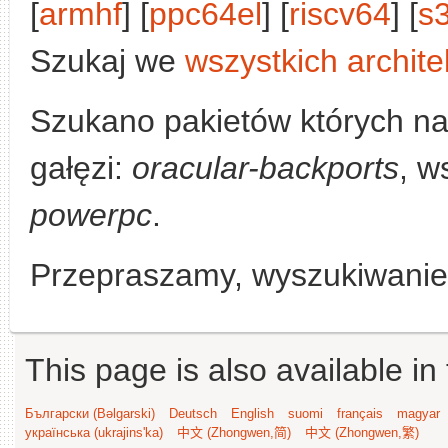
[
armhf
] [
ppc64el
] [
riscv64
] [
s
Szukaj we
wszystkich archite
Szukano pakietów których n
gałęzi:
oracular-backports
, w
powerpc
.
Przepraszamy, wyszukiwanie n
This page is also available in
Български (Bəlgarski)
Deutsch
English
suomi
français
magyar
українська (ukrajins'ka)
中文 (Zhongwen,简)
中文 (Zhongwen,繁)