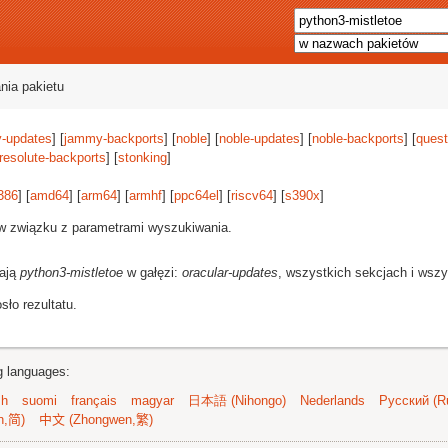
nia pakietu
-updates
] [
jammy-backports
] [
noble
] [
noble-updates
] [
noble-backports
] [
quest
resolute-backports
] [
stonking
]
386
] [
amd64
] [
arm64
] [
armhf
] [
ppc64el
] [
riscv64
] [
s390x
]
 w związku z parametrami wyszukiwania.
rają
python3-mistletoe
w gałęzi:
oracular-updates
, wszystkich sekcjach i wszy
ło rezultatu.
ng languages:
sh
suomi
français
magyar
日本語 (Nihongo)
Nederlands
Русский (Ru
n,简)
中文 (Zhongwen,繁)