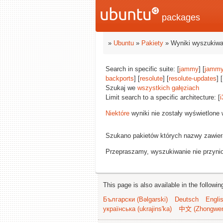
packages
»
Ubuntu
»
Pakiety
» Wyniki wyszukiwa
Search in specific suite: [
jammy
] [
jammy
backports
] [
resolute
] [
resolute-updates
] [
Szukaj we
wszystkich gałęziach
Limit search to a specific architecture: [
i
Niektóre
wyniki nie zostały wyświetlone
Szukano pakietów których nazwy zawie
Przepraszamy, wyszukiwanie nie przynios
This page is also available in the followi
Български (Bəlgarski)
Deutsch
Engli
українська (ukrajins'ka)
中文 (Zhongwe