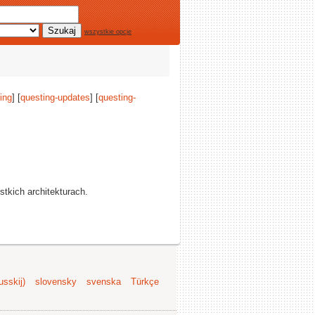
wszystkie opcje
ing
] [
questing-updates
] [
questing-
stkich architekturach.
sskij)
slovensky
svenska
Türkçe