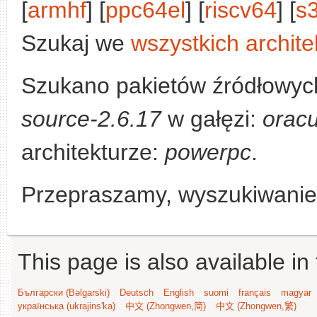
[
armhf
] [
ppc64el
] [
riscv64
] [
s
Szukaj we
wszystkich archite
Szukano pakietów źródłowyc
source-2.6.17
w gałęzi:
oracu
architekturze:
powerpc
.
Przepraszamy, wyszukiwanie n
This page is also available in
Български (Bəlgarski)
Deutsch
English
suomi
français
magyar
українська (ukrajins'ka)
中文 (Zhongwen,简)
中文 (Zhongwen,繁)