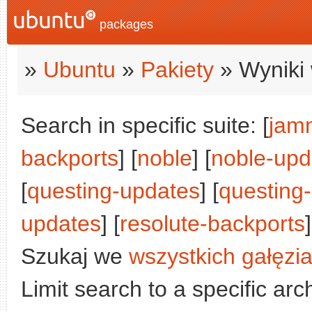
packages
»
Ubuntu
»
Pakiety
» Wyniki 
Search in specific suite: [
jam
backports
] [
noble
] [
noble-upd
[
questing-updates
] [
questing
updates
] [
resolute-backports
]
Szukaj we
wszystkich gałęzi
Limit search to a specific arch