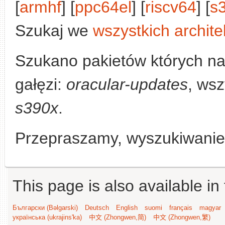
[
armhf
] [
ppc64el
] [
riscv64
] [
s
Szukaj we
wszystkich archite
Szukano pakietów których n
gałęzi:
oracular-updates
, wsz
s390x
.
Przepraszamy, wyszukiwanie n
This page is also available in
Български (Bəlgarski)
Deutsch
English
suomi
français
magyar
українська (ukrajins'ka)
中文 (Zhongwen,简)
中文 (Zhongwen,繁)