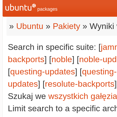
packages
»
Ubuntu
»
Pakiety
» Wyniki 
Search in specific suite: [
jam
backports
] [
noble
] [
noble-upd
[
questing-updates
] [
questing
updates
] [
resolute-backports
]
Szukaj we
wszystkich gałęzi
Limit search to a specific arch