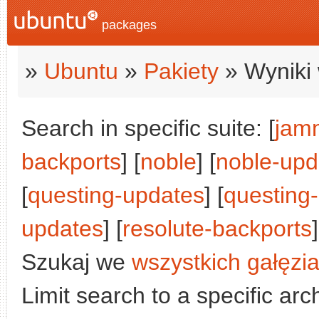
packages
»
Ubuntu
»
Pakiety
» Wyniki 
Search in specific suite: [
jam
backports
] [
noble
] [
noble-upd
[
questing-updates
] [
questing
updates
] [
resolute-backports
]
Szukaj we
wszystkich gałęzi
Limit search to a specific arch