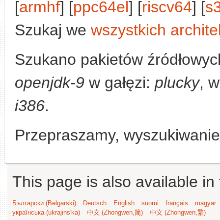
[
armhf
] [
ppc64el
] [
riscv64
] [
s
Szukaj we
wszystkich archite
Szukano pakietów źródłowych
openjdk-9
w gałęzi:
plucky
, w
i386
.
Przepraszamy, wyszukiwanie n
This page is also available in
Български (Bəlgarski)
Deutsch
English
suomi
français
magyar
українська (ukrajins'ka)
中文 (Zhongwen,简)
中文 (Zhongwen,繁)