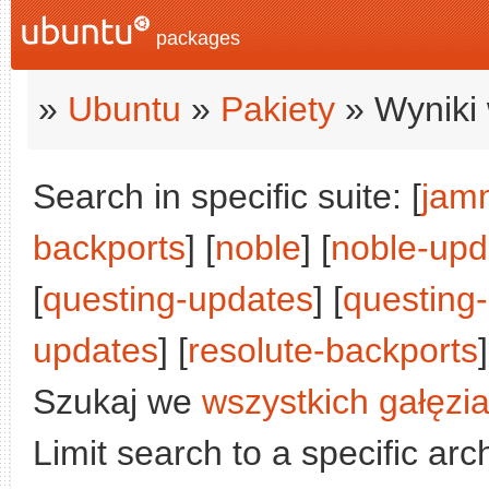
packages
»
Ubuntu
»
Pakiety
» Wyniki 
Search in specific suite: [
jam
backports
] [
noble
] [
noble-upd
[
questing-updates
] [
questing
updates
] [
resolute-backports
]
Szukaj we
wszystkich gałęzi
Limit search to a specific arch