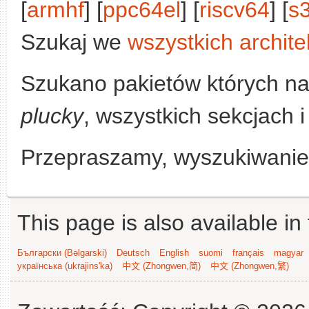
[
armhf
] [
ppc64el
] [
riscv64
] [
s
Szukaj we
wszystkich archite
Szukano pakietów których n
plucky
, wszystkich sekcjach i
Przepraszamy, wyszukiwanie n
This page is also available in
Български (Bəlgarski)
Deutsch
English
suomi
français
magyar
українська (ukrajins'ka)
中文 (Zhongwen,简)
中文 (Zhongwen,繁)