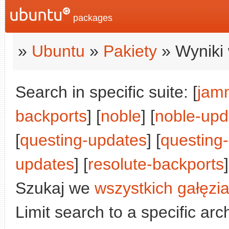
packages
»
Ubuntu
»
Pakiety
» Wyniki 
Search in specific suite: [
jam
backports
] [
noble
] [
noble-upd
[
questing-updates
] [
questing
updates
] [
resolute-backports
]
Szukaj we
wszystkich gałęzi
Limit search to a specific arch