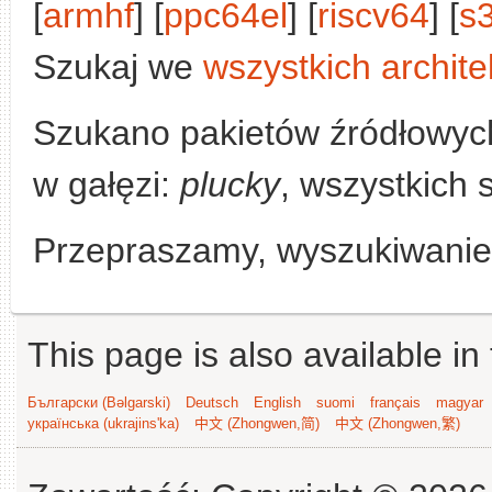
[
armhf
] [
ppc64el
] [
riscv64
] [
s
Szukaj we
wszystkich archite
Szukano pakietów źródłowyc
w gałęzi:
plucky
, wszystkich 
Przepraszamy, wyszukiwanie n
This page is also available in
Български (Bəlgarski)
Deutsch
English
suomi
français
magyar
українська (ukrajins'ka)
中文 (Zhongwen,简)
中文 (Zhongwen,繁)