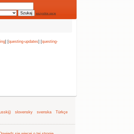
wszystkie opcje
ing
] [
questing-updates
] [
questing-
sskij)
slovensky
svenska
Türkçe
Dowiedz się więcej o tej stronie
.