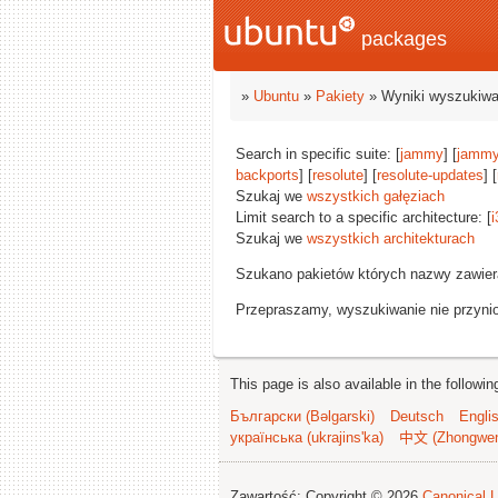
packages
»
Ubuntu
»
Pakiety
» Wyniki wyszukiwa
Search in specific suite: [
jammy
] [
jammy
backports
] [
resolute
] [
resolute-updates
] [
Szukaj we
wszystkich gałęziach
Limit search to a specific architecture: [
i
Szukaj we
wszystkich architekturach
Szukano pakietów których nazwy zawie
Przepraszamy, wyszukiwanie nie przynios
This page is also available in the followi
Български (Bəlgarski)
Deutsch
Engli
українська (ukrajins'ka)
中文 (Zhongwe
Zawartość: Copyright © 2026
Canonical L