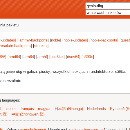
nia pakietu
-updates
] [
jammy-backports
] [
noble
] [
noble-updates
] [
noble-backports
] [
quest
resolute-backports
] [
stonking
]
386
] [
amd64
] [
arm64
] [
armhf
] [
ppc64el
] [
riscv64
] [
s390x
]
rają
geoip-dbg
w gałęzi:
plucky
, wszystkich sekcjach i architekturze:
s390x
.
ło rezultatu.
ng languages:
sh
suomi
français
magyar
日本語 (Nihongo)
Nederlands
Русский (Ru
n,简)
中文 (Zhongwen,繁)
td.
; Zobacz
warunki licencji
. Ubuntu jest
znakiem towarowym
Canonical Ltd.