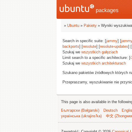
packages
»
Ubuntu
»
Pakiety
» Wyniki wyszukiwa
Search in specific suite: [
jammy
] [
jammy
backports
] [
resolute
] [
resolute-updates
] [
Szukaj we
wszystkich gałęziach
Limit search to a specific architecture: [
i
Szukaj we
wszystkich architekturach
Szukano pakietów źródłowych których n
Przepraszamy, wyszukiwanie nie przynios
This page is also available in the followi
Български (Bəlgarski)
Deutsch
Engli
українська (ukrajins'ka)
中文 (Zhongwe
Zawartość: Copyright © 2026
Canonical L