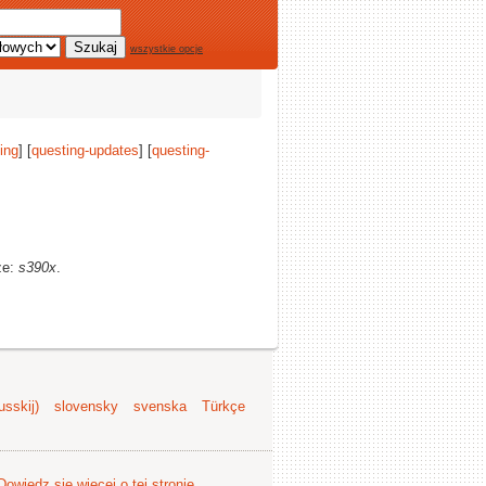
wszystkie opcje
ing
] [
questing-updates
] [
questing-
ze:
s390x
.
sskij)
slovensky
svenska
Türkçe
Dowiedz się więcej o tej stronie
.