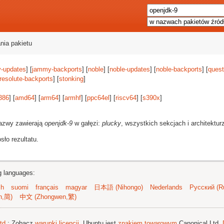
nia pakietu
-updates
] [
jammy-backports
] [
noble
] [
noble-updates
] [
noble-backports
] [
quest
resolute-backports
] [
stonking
]
386
] [
amd64
] [
arm64
] [
armhf
] [
ppc64el
] [
riscv64
] [
s390x
]
azwy zawierają
openjdk-9
w gałęzi:
plucky
, wszystkich sekcjach i architektur
ło rezultatu.
ng languages:
sh
suomi
français
magyar
日本語 (Nihongo)
Nederlands
Русский (Ru
n,简)
中文 (Zhongwen,繁)
td.
; Zobacz
warunki licencji
. Ubuntu jest
znakiem towarowym
Canonical Ltd.