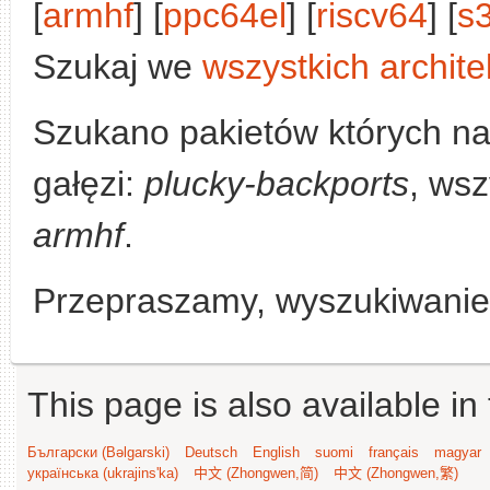
[
armhf
] [
ppc64el
] [
riscv64
] [
s
Szukaj we
wszystkich archite
Szukano pakietów których n
gałęzi:
plucky-backports
, wsz
armhf
.
Przepraszamy, wyszukiwanie n
This page is also available in
Български (Bəlgarski)
Deutsch
English
suomi
français
magyar
українська (ukrajins'ka)
中文 (Zhongwen,简)
中文 (Zhongwen,繁)