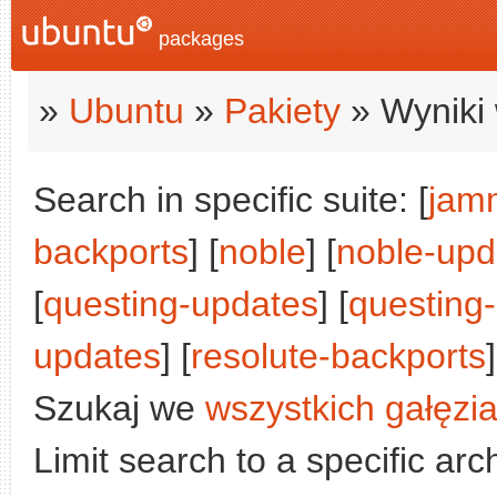
packages
»
Ubuntu
»
Pakiety
» Wyniki 
Search in specific suite: [
jam
backports
] [
noble
] [
noble-upd
[
questing-updates
] [
questing
updates
] [
resolute-backports
]
Szukaj we
wszystkich gałęzi
Limit search to a specific arch