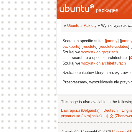
packages
»
Ubuntu
»
Pakiety
» Wyniki wyszukiwa
Search in specific suite: [
jammy
] [
jammy
backports
] [
resolute
] [
resolute-updates
] [
Szukaj we
wszystkich gałęziach
Limit search to a specific architecture: [
i
Szukaj we
wszystkich architekturach
Szukano pakietów których nazwy zawie
Przepraszamy, wyszukiwanie nie przynios
This page is also available in the followi
Български (Bəlgarski)
Deutsch
Engli
українська (ukrajins'ka)
中文 (Zhongwe
Zawartość: Copyright © 2026
Canonical L