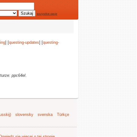
wszystkie opcje
ing
] [
questing-updates
] [
questing-
kturze:
ppc64el
.
sskij)
slovensky
svenska
Türkçe
Dowiedz się więcej o tej stronie
.