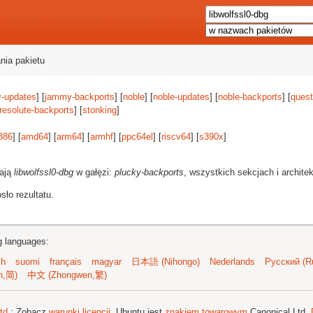
nia pakietu
-updates
] [
jammy-backports
] [
noble
] [
noble-updates
] [
noble-backports
] [
quest
resolute-backports
] [
stonking
]
386
] [
amd64
] [
arm64
] [
armhf
] [
ppc64el
] [
riscv64
] [
s390x
]
rają
libwolfssl0-dbg
w gałęzi:
plucky-backports
, wszystkich sekcjach i archite
ło rezultatu.
ng languages:
sh
suomi
français
magyar
日本語 (Nihongo)
Nederlands
Русский (Ru
n,简)
中文 (Zhongwen,繁)
td.
; Zobacz
warunki licencji
. Ubuntu jest
znakiem towarowym
Canonical Ltd.