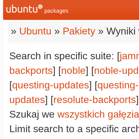
packages
»
Ubuntu
»
Pakiety
» Wyniki 
Search in specific suite: [
jam
backports
] [
noble
] [
noble-upd
[
questing-updates
] [
questing
updates
] [
resolute-backports
]
Szukaj we
wszystkich gałęzi
Limit search to a specific arch