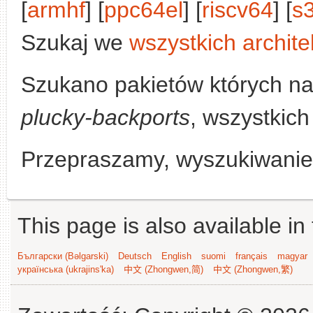
[
armhf
] [
ppc64el
] [
riscv64
] [
s
Szukaj we
wszystkich archite
Szukano pakietów których n
plucky-backports
, wszystkich
Przepraszamy, wyszukiwanie n
This page is also available in
Български (Bəlgarski)
Deutsch
English
suomi
français
magyar
українська (ukrajins'ka)
中文 (Zhongwen,简)
中文 (Zhongwen,繁)