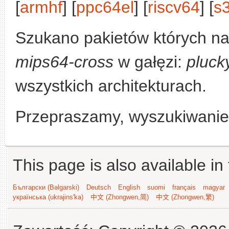
[
armhf
] [
ppc64el
] [
riscv64
] [
s
Szukano pakietów których n
mips64-cross
w gałęzi:
pluck
wszystkich architekturach.
Przepraszamy, wyszukiwanie n
This page is also available in
Български (Bəlgarski)
Deutsch
English
suomi
français
magyar
українська (ukrajins'ka)
中文 (Zhongwen,简)
中文 (Zhongwen,繁)