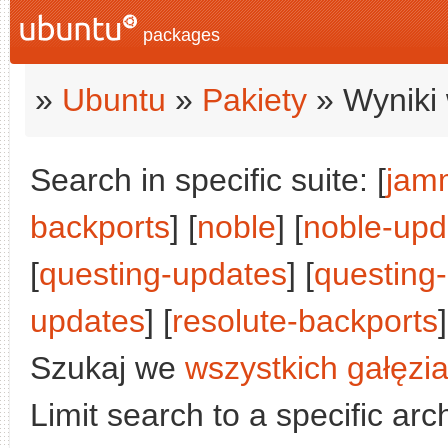
packages
»
Ubuntu
»
Pakiety
» Wyniki 
Search in specific suite: [
jam
backports
] [
noble
] [
noble-upd
[
questing-updates
] [
questing
updates
] [
resolute-backports
]
Szukaj we
wszystkich gałęzi
Limit search to a specific arch