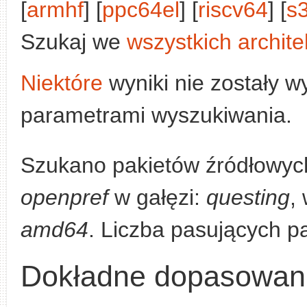
[
armhf
] [
ppc64el
] [
riscv64
] [
s
Szukaj we
wszystkich archite
Niektóre
wyniki nie zostały w
parametrami wyszukiwania.
Szukano pakietów źródłowych
openpref
w gałęzi:
questing
,
amd64
. Liczba pasujących p
Dokładne dopasowan