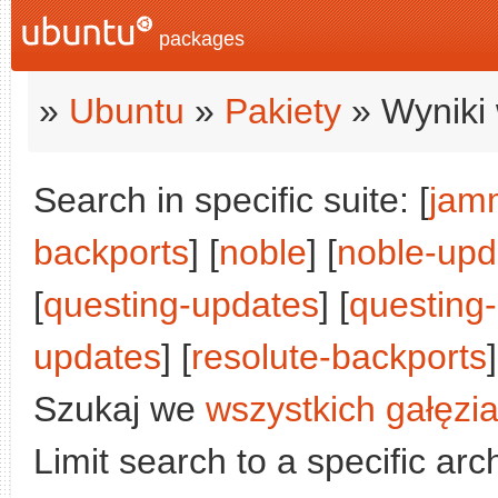
packages
»
Ubuntu
»
Pakiety
» Wyniki 
Search in specific suite: [
jam
backports
] [
noble
] [
noble-upd
[
questing-updates
] [
questing
updates
] [
resolute-backports
]
Szukaj we
wszystkich gałęzi
Limit search to a specific arch