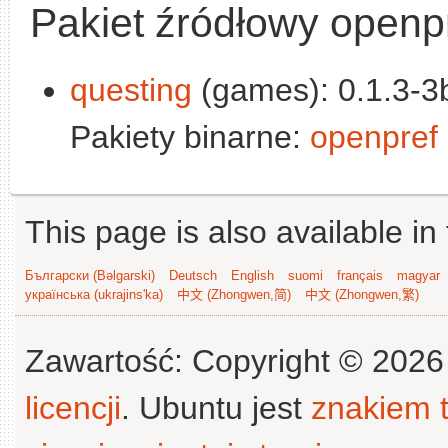
Pakiet źródłowy openp
questing
(games): 0.1.3-3b
Pakiety binarne:
openpref
This page is also available in
Български (Bəlgarski)
Deutsch
English
suomi
français
magyar
українська (ukrajins'ka)
中文 (Zhongwen,简)
中文 (Zhongwen,繁)
Zawartość: Copyright © 202
licencji
. Ubuntu jest
znakiem