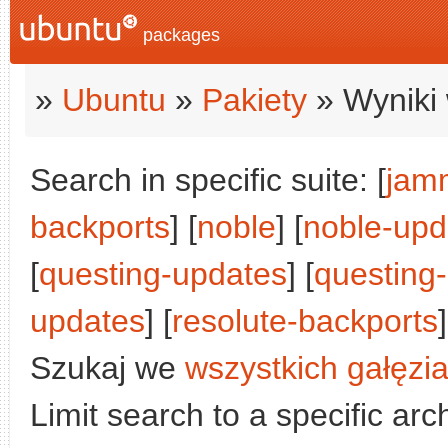
packages
»
Ubuntu
»
Pakiety
» Wyniki 
Search in specific suite: [
jam
backports
] [
noble
] [
noble-upd
[
questing-updates
] [
questing
updates
] [
resolute-backports
]
Szukaj we
wszystkich gałęzi
Limit search to a specific arch