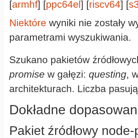
[
armhf
] [
ppc64el
] [
riscv64
] [
s
Niektóre
wyniki nie zostały w
parametrami wyszukiwania.
Szukano pakietów źródłowyc
promise
w gałęzi:
questing
, 
architekturach. Liczba pasuj
Dokładne dopasowan
Pakiet źródłowy node-