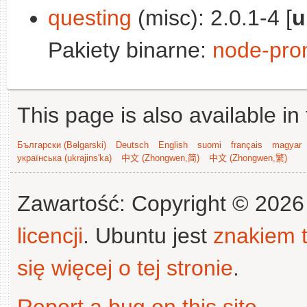
questing
(misc): 2.0.1-4 [
u
Pakiety binarne:
node-prom
This page is also available in
Български (Bəlgarski)
Deutsch
English
suomi
français
magyar
українська (ukrajins'ka)
中文 (Zhongwen,简)
中文 (Zhongwen,繁)
Zawartość: Copyright © 202
licencji
. Ubuntu jest
znakiem
się więcej o tej stronie
.
Report a bug on this site
.