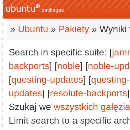
packages
»
Ubuntu
»
Pakiety
» Wyniki 
Search in specific suite: [
jam
backports
] [
noble
] [
noble-upd
[
questing-updates
] [
questing
updates
] [
resolute-backports
]
Szukaj we
wszystkich gałęzi
Limit search to a specific arch