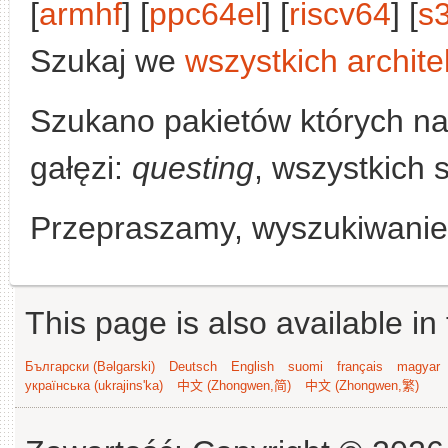
[
armhf
] [
ppc64el
] [
riscv64
] [
s
Szukaj we
wszystkich archite
Szukano pakietów których n
gałęzi:
questing
, wszystkich 
Przepraszamy, wyszukiwanie n
This page is also available in
Български (Bəlgarski)
Deutsch
English
suomi
français
magyar
українська (ukrajins'ka)
中文 (Zhongwen,简)
中文 (Zhongwen,繁)