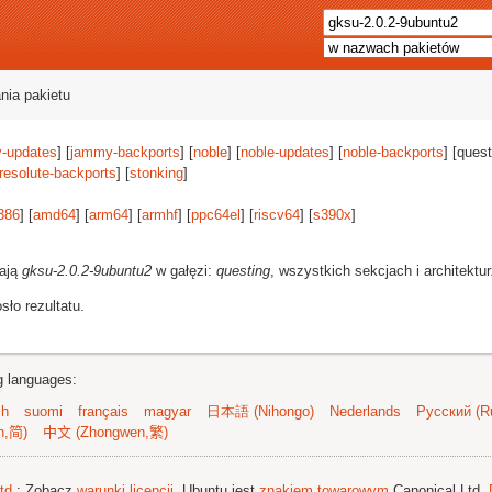
nia pakietu
-updates
] [
jammy-backports
] [
noble
] [
noble-updates
] [
noble-backports
] [quest
resolute-backports
] [
stonking
]
386
] [
amd64
] [
arm64
] [
armhf
] [
ppc64el
] [
riscv64
] [
s390x
]
rają
gksu-2.0.2-9ubuntu2
w gałęzi:
questing
, wszystkich sekcjach i architektu
ło rezultatu.
ng languages:
sh
suomi
français
magyar
日本語 (Nihongo)
Nederlands
Русский (Ru
n,简)
中文 (Zhongwen,繁)
td.
; Zobacz
warunki licencji
. Ubuntu jest
znakiem towarowym
Canonical Ltd.