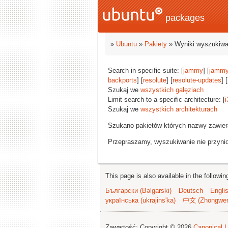
packages
»
Ubuntu
»
Pakiety
» Wyniki wyszukiwa
Search in specific suite: [
jammy
] [
jammy
backports
] [
resolute
] [
resolute-updates
] [
Szukaj we
wszystkich gałęziach
Limit search to a specific architecture: [
i
Szukaj we
wszystkich architekturach
Szukano pakietów których nazwy zawie
Przepraszamy, wyszukiwanie nie przynios
This page is also available in the followi
Български (Bəlgarski)
Deutsch
Engli
українська (ukrajins'ka)
中文 (Zhongwe
Zawartość: Copyright © 2026
Canonical L