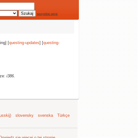
wszystkie opcje
ing] [
questing-updates
] [
questing-
rze:
i386
.
sskij)
slovensky
svenska
Türkçe
Dowiedz się więcej o tej stronie
.