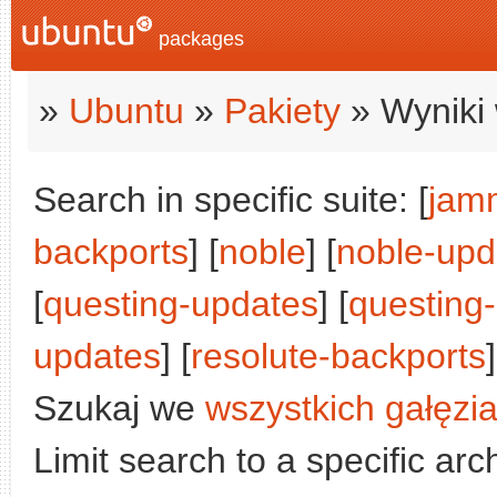
packages
»
Ubuntu
»
Pakiety
» Wyniki 
Search in specific suite: [
jam
backports
] [
noble
] [
noble-upd
[
questing-updates
] [
questing
updates
] [
resolute-backports
]
Szukaj we
wszystkich gałęzi
Limit search to a specific arch