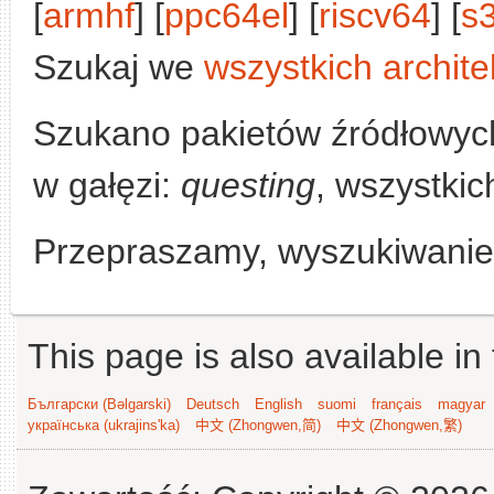
[
armhf
] [
ppc64el
] [
riscv64
] [
s
Szukaj we
wszystkich archite
Szukano pakietów źródłowyc
w gałęzi:
questing
, wszystkic
Przepraszamy, wyszukiwanie n
This page is also available in
Български (Bəlgarski)
Deutsch
English
suomi
français
magyar
українська (ukrajins'ka)
中文 (Zhongwen,简)
中文 (Zhongwen,繁)