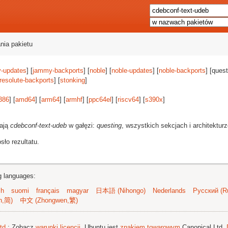
nia pakietu
-updates
] [
jammy-backports
] [
noble
] [
noble-updates
] [
noble-backports
] [quest
resolute-backports
] [
stonking
]
386
] [
amd64
] [
arm64
] [
armhf
] [
ppc64el
] [
riscv64
] [
s390x
]
rają
cdebconf-text-udeb
w gałęzi:
questing
, wszystkich sekcjach i architektur
ło rezultatu.
ng languages:
sh
suomi
français
magyar
日本語 (Nihongo)
Nederlands
Русский (Ru
n,简)
中文 (Zhongwen,繁)
td.
; Zobacz
warunki licencji
. Ubuntu jest
znakiem towarowym
Canonical Ltd.