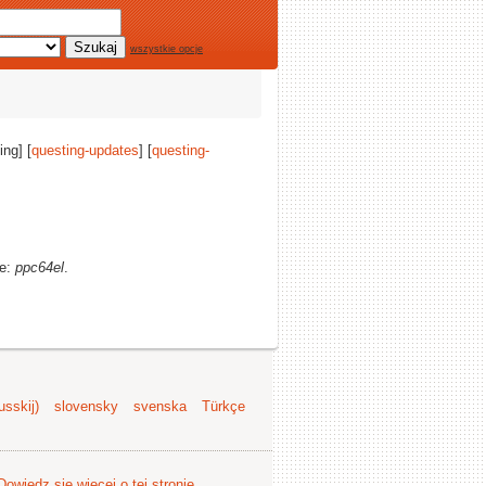
wszystkie opcje
ing] [
questing-updates
] [
questing-
ze:
ppc64el
.
sskij)
slovensky
svenska
Türkçe
Dowiedz się więcej o tej stronie
.