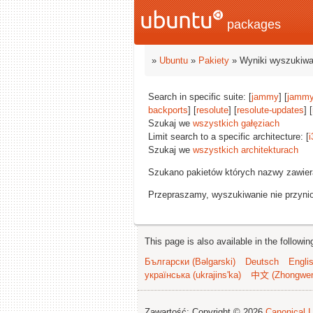
packages
»
Ubuntu
»
Pakiety
» Wyniki wyszukiwa
Search in specific suite: [
jammy
] [
jammy
backports
] [
resolute
] [
resolute-updates
] [
Szukaj we
wszystkich gałęziach
Limit search to a specific architecture: [
i
Szukaj we
wszystkich architekturach
Szukano pakietów których nazwy zawie
Przepraszamy, wyszukiwanie nie przynios
This page is also available in the followi
Български (Bəlgarski)
Deutsch
Engli
українська (ukrajins'ka)
中文 (Zhongwe
Zawartość: Copyright © 2026
Canonical L