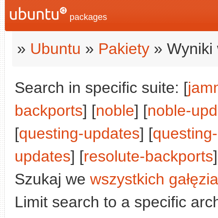
packages
»
Ubuntu
»
Pakiety
» Wyniki 
Search in specific suite: [
jam
backports
] [
noble
] [
noble-upd
[
questing-updates
] [
questing
updates
] [
resolute-backports
]
Szukaj we
wszystkich gałęzi
Limit search to a specific arch