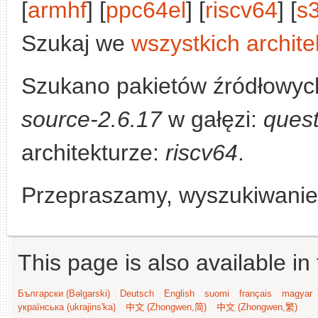
[
armhf
] [
ppc64el
] [
riscv64
] [
s
Szukaj we
wszystkich archite
Szukano pakietów źródłowyc
source-2.6.17
w gałęzi:
quest
architekturze:
riscv64
.
Przepraszamy, wyszukiwanie n
This page is also available in
Български (Bəlgarski)
Deutsch
English
suomi
français
magyar
українська (ukrajins'ka)
中文 (Zhongwen,简)
中文 (Zhongwen,繁)