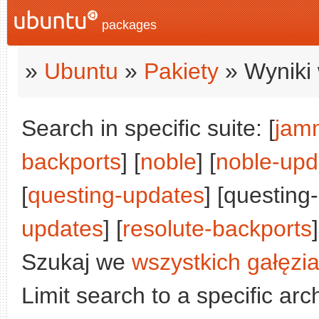
packages
»
Ubuntu
»
Pakiety
» Wyniki 
Search in specific suite: [
jam
backports
] [
noble
] [
noble-upd
[
questing-updates
] [questing
updates
] [
resolute-backports
]
Szukaj we
wszystkich gałęzi
Limit search to a specific arch