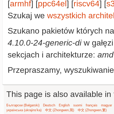
[
armhf
] [
ppc64el
] [
riscv64
] [
s
Szukaj we
wszystkich archite
Szukano pakietów których n
4.10.0-24-generic-di
w gałęzi
sekcjach i architekturze:
amd
Przepraszamy, wyszukiwanie n
This page is also available in
Български (Bəlgarski)
Deutsch
English
suomi
français
magyar
українська (ukrajins'ka)
中文 (Zhongwen,简)
中文 (Zhongwen,繁)