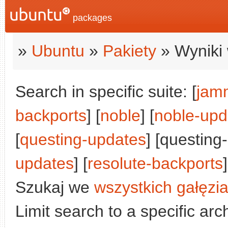
packages
»
Ubuntu
»
Pakiety
» Wyniki 
Search in specific suite: [
jam
backports
] [
noble
] [
noble-upd
[
questing-updates
] [questing
updates
] [
resolute-backports
]
Szukaj we
wszystkich gałęzi
Limit search to a specific arch