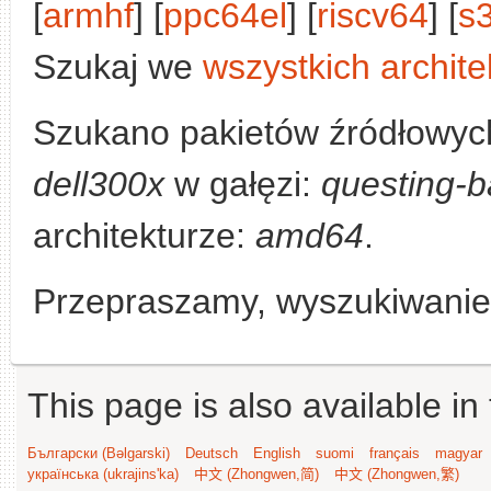
[
armhf
] [
ppc64el
] [
riscv64
] [
s
Szukaj we
wszystkich archite
Szukano pakietów źródłowyc
dell300x
w gałęzi:
questing-b
architekturze:
amd64
.
Przepraszamy, wyszukiwanie n
This page is also available in
Български (Bəlgarski)
Deutsch
English
suomi
français
magyar
українська (ukrajins'ka)
中文 (Zhongwen,简)
中文 (Zhongwen,繁)