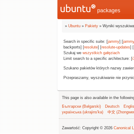
packages
»
Ubuntu
»
Pakiety
» Wyniki wyszukiwa
Search in specific suite: [
jammy
] [
jammy
backports] [
resolute
] [
resolute-updates
] [
Szukaj we
wszystkich gałęziach
Limit search to a specific architecture: [
i
Szukano pakietów których nazwy zawie
Przepraszamy, wyszukiwanie nie przynios
This page is also available in the followi
Български (Bəlgarski)
Deutsch
Engli
українська (ukrajins'ka)
中文 (Zhongwe
Zawartość: Copyright © 2026
Canonical L