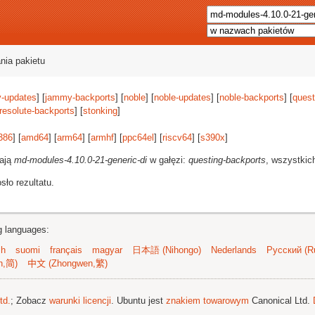
nia pakietu
-updates
] [
jammy-backports
] [
noble
] [
noble-updates
] [
noble-backports
] [
quest
resolute-backports
] [
stonking
]
386
] [
amd64
] [
arm64
] [
armhf
] [
ppc64el
] [
riscv64
] [
s390x
]
rają
md-modules-4.10.0-21-generic-di
w gałęzi:
questing-backports
, wszystkic
ło rezultatu.
ng languages:
sh
suomi
français
magyar
日本語 (Nihongo)
Nederlands
Русский (Ru
n,简)
中文 (Zhongwen,繁)
td.
; Zobacz
warunki licencji
. Ubuntu jest
znakiem towarowym
Canonical Ltd.