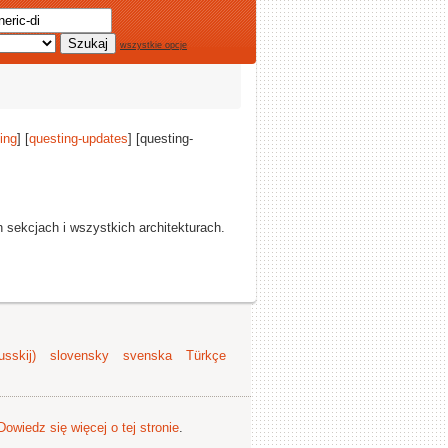
wszystkie opcje
ing
] [
questing-updates
] [questing-
h sekcjach i wszystkich architekturach.
sskij)
slovensky
svenska
Türkçe
Dowiedz się więcej o tej stronie
.