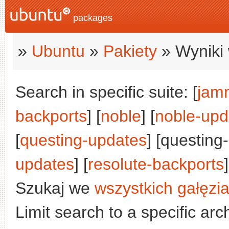
packages
»
Ubuntu
»
Pakiety
» Wyniki 
Search in specific suite: [
jam
backports
] [
noble
] [
noble-upd
[
questing-updates
] [questing
updates
] [
resolute-backports
]
Szukaj we
wszystkich gałęzi
Limit search to a specific arch