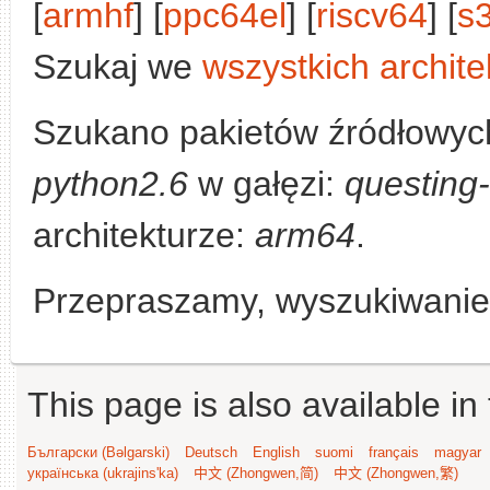
[
armhf
] [
ppc64el
] [
riscv64
] [
s
Szukaj we
wszystkich archite
Szukano pakietów źródłowych
python2.6
w gałęzi:
questing
architekturze:
arm64
.
Przepraszamy, wyszukiwanie n
This page is also available in
Български (Bəlgarski)
Deutsch
English
suomi
français
magyar
українська (ukrajins'ka)
中文 (Zhongwen,简)
中文 (Zhongwen,繁)