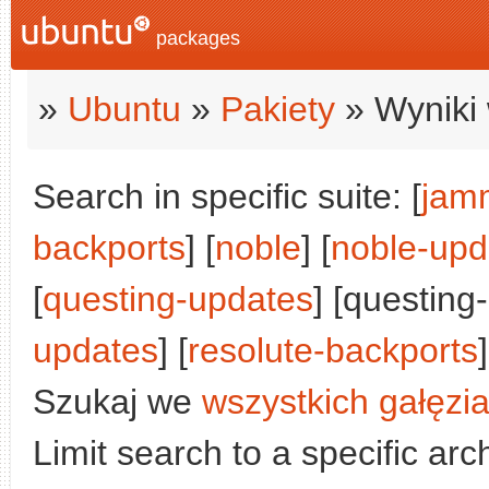
packages
»
Ubuntu
»
Pakiety
» Wyniki 
Search in specific suite: [
jam
backports
] [
noble
] [
noble-upd
[
questing-updates
] [questing
updates
] [
resolute-backports
]
Szukaj we
wszystkich gałęzi
Limit search to a specific arch