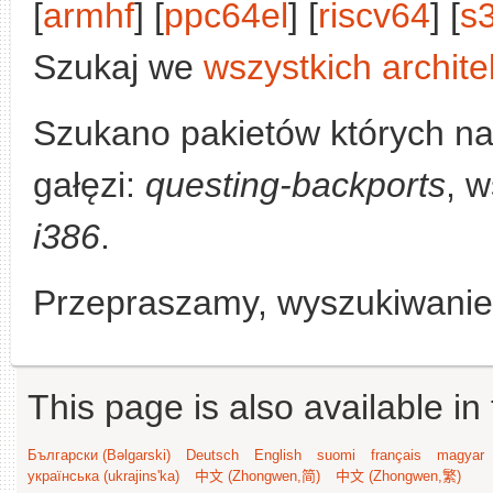
[
armhf
] [
ppc64el
] [
riscv64
] [
s
Szukaj we
wszystkich archite
Szukano pakietów których n
gałęzi:
questing-backports
, w
i386
.
Przepraszamy, wyszukiwanie n
This page is also available in
Български (Bəlgarski)
Deutsch
English
suomi
français
magyar
українська (ukrajins'ka)
中文 (Zhongwen,简)
中文 (Zhongwen,繁)