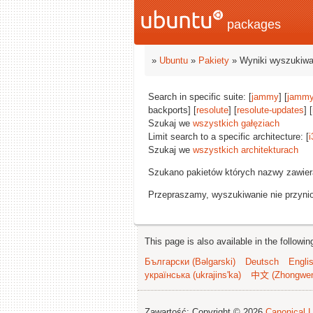
packages
»
Ubuntu
»
Pakiety
» Wyniki wyszukiwa
Search in specific suite: [
jammy
] [
jammy
backports] [
resolute
] [
resolute-updates
] [
Szukaj we
wszystkich gałęziach
Limit search to a specific architecture: [
i
Szukaj we
wszystkich architekturach
Szukano pakietów których nazwy zawie
Przepraszamy, wyszukiwanie nie przynios
This page is also available in the followi
Български (Bəlgarski)
Deutsch
Engli
українська (ukrajins'ka)
中文 (Zhongwe
Zawartość: Copyright © 2026
Canonical L