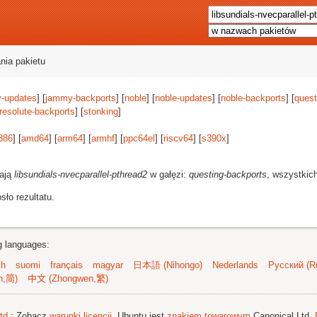
nia pakietu
-updates
] [
jammy-backports
] [
noble
] [
noble-updates
] [
noble-backports
] [
quest
resolute-backports
] [
stonking
]
386
] [
amd64
] [
arm64
] [
armhf
] [
ppc64el
] [
riscv64
] [
s390x
]
rają
libsundials-nvecparallel-pthread2
w gałęzi:
questing-backports
, wszystkich
ło rezultatu.
ng languages:
sh
suomi
français
magyar
日本語 (Nihongo)
Nederlands
Русский (Ru
n,简)
中文 (Zhongwen,繁)
td.
; Zobacz
warunki licencji
. Ubuntu jest
znakiem towarowym
Canonical Ltd.