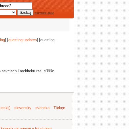
wszystkie opcje
ing
] [
questing-updates
] [questing-
 sekcjach i architekturze:
s390x
.
sskij)
slovensky
svenska
Türkçe
Dowiedz się więcej o tej stronie
.