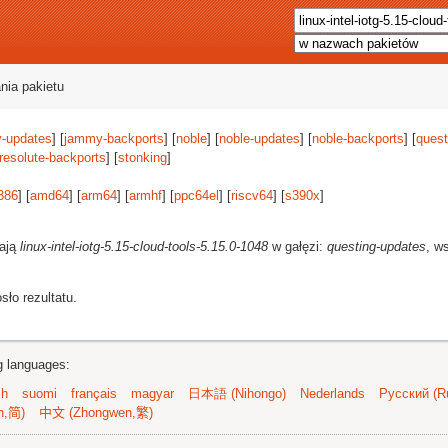
nia pakietu
-updates
] [
jammy-backports
] [
noble
] [
noble-updates
] [
noble-backports
] [
quest
resolute-backports
] [
stonking
]
386
] [
amd64
] [
arm64
] [
armhf
] [
ppc64el
] [
riscv64
] [
s390x
]
rają
linux-intel-iotg-5.15-cloud-tools-5.15.0-1048
w gałęzi:
questing-updates
, w
ło rezultatu.
ng languages:
sh
suomi
français
magyar
日本語 (Nihongo)
Nederlands
Русский (Ru
n,简)
中文 (Zhongwen,繁)