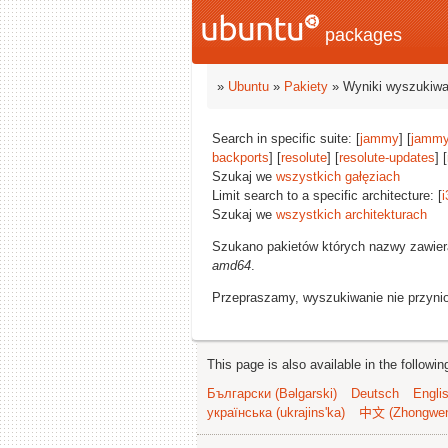
packages
»
Ubuntu
»
Pakiety
» Wyniki wyszukiwa
Search in specific suite: [
jammy
] [
jammy
backports
] [
resolute
] [
resolute-updates
] [
Szukaj we
wszystkich gałęziach
Limit search to a specific architecture: [
i
Szukaj we
wszystkich architekturach
Szukano pakietów których nazwy zawie
amd64
.
Przepraszamy, wyszukiwanie nie przynios
This page is also available in the followi
Български (Bəlgarski)
Deutsch
Engli
українська (ukrajins'ka)
中文 (Zhongwe