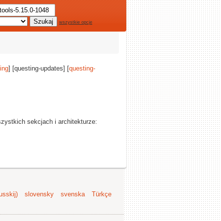
wszystkie opcje
ing
] [questing-updates] [
questing-
szystkich sekcjach i architekturze:
sskij)
slovensky
svenska
Türkçe