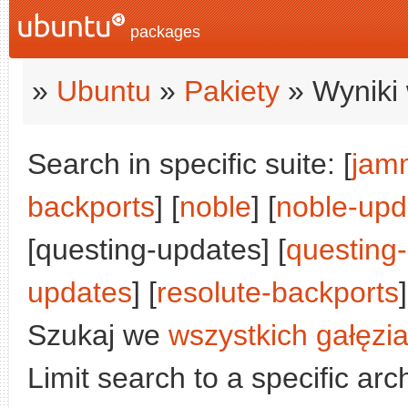
packages
»
Ubuntu
»
Pakiety
» Wyniki 
Search in specific suite: [
jam
backports
] [
noble
] [
noble-upd
[questing-updates] [
questing
updates
] [
resolute-backports
]
Szukaj we
wszystkich gałęzi
Limit search to a specific arch