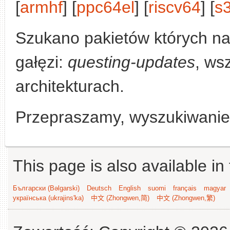
[
armhf
] [
ppc64el
] [
riscv64
] [
s
Szukano pakietów których n
gałęzi:
questing-updates
, ws
architekturach.
Przepraszamy, wyszukiwanie n
This page is also available in
Български (Bəlgarski)
Deutsch
English
suomi
français
magyar
українська (ukrajins'ka)
中文 (Zhongwen,简)
中文 (Zhongwen,繁)