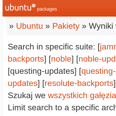
packages
»
Ubuntu
»
Pakiety
» Wyniki 
Search in specific suite: [
jam
backports
] [
noble
] [
noble-upd
[questing-updates] [
questing
updates
] [
resolute-backports
]
Szukaj we
wszystkich gałęzi
Limit search to a specific arch