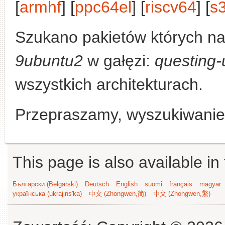
[
armhf
] [
ppc64el
] [
riscv64
] [
s
Szukano pakietów których n
9ubuntu2
w gałęzi:
questing-
wszystkich architekturach.
Przepraszamy, wyszukiwanie n
This page is also available in
Български (Bəlgarski)
Deutsch
English
suomi
français
magyar
українська (ukrajins'ka)
中文 (Zhongwen,简)
中文 (Zhongwen,繁)