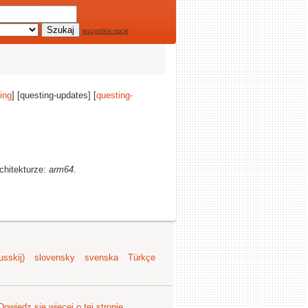
wszystkie opcje
ing
] [questing-updates] [
questing-
rchitekturze:
arm64
.
sskij)
slovensky
svenska
Türkçe
Dowiedz się więcej o tej stronie
.