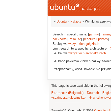
packages
»
Ubuntu
»
Pakiety
» Wyniki wyszukiwa
Search in specific suite: [
jammy
] [
jammy
backports
] [
resolute
] [
resolute-updates
] [
Szukaj we
wszystkich gałęziach
Limit search to a specific architecture: [
i
Szukaj we
wszystkich architekturach
Szukano pakietów których nazwy zawie
Przepraszamy, wyszukiwanie nie przynios
This page is also available in the followi
Български (Bəlgarski)
Deutsch
Engli
українська (ukrajins'ka)
中文 (Zhongwe
Zawartość: Copyright © 2026
Canonical L