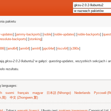
nia pakietu
-updates
] [
jammy-backports
] [
noble
] [
noble-updates
] [
noble-backports
] [
quest
resolute-backports
] [
stonking
]
386
] [
amd64
] [
arm64
] [
armhf
] [
ppc64el
] [
riscv64
] [
s390x
]
rają
gksu-2.0.2-9ubuntu2
w gałęzi:
questing-updates
, wszystkich sekcjach i a
ło rezultatu.
ng languages:
sh
suomi
français
magyar
日本語 (Nihongo)
Nederlands
Русский (Ru
n,简)
中文 (Zhongwen,繁)
td.
; Zobacz
warunki licencji
. Ubuntu jest
znakiem towarowym
Canonical Ltd.